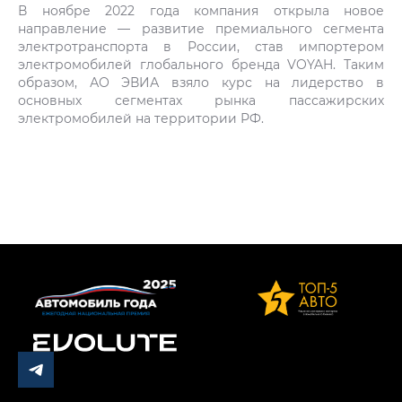
В ноябре 2022 года компания открыла новое
направление — развитие премиального сегмента
электротранспорта в России, став импортером
электромобилей глобального бренда VOYAH. Таким
образом, АО ЭВИА взяло курс на лидерство в
основных сегментах рынка пассажирских
электромобилей на территории РФ.