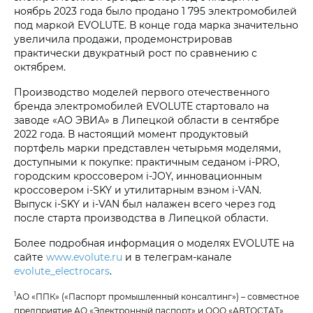
ноябрь 2023 года было продано 1 795 электромобилей
под маркой EVOLUTE. В конце года марка значительно
увеличила продажи, продемонстрировав
практически двукратный рост по сравнению с
октябрем.
Производство моделей первого отечественного
бренда электромобилей EVOLUTE стартовало на
заводе «АО ЭВИА» в Липецкой области в сентябре
2022 года. В настоящий момент продуктовый
портфель марки представлен четырьмя моделями,
доступными к покупке: практичным седаном i‑PRO,
городским кроссовером i‑JOY, инновационным
кроссовером i‑SKY и утилитарным вэном i‑VAN.
Выпуск i‑SKY и i‑VAN был налажен всего через год
после старта производства в Липецкой области.
Более подробная информация о моделях EVOLUTE на
сайте
www.evolute.ru
и в телеграм-канале
evolute_electrocars
.
1
АО «ППК» («Паспорт промышленный консалтинг») – совместное
предприятие АО «Электронный паспорт» и ООО «АВТОСТАТ».