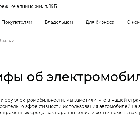
режночелнинский, д. 19Б
Покупателям
Владельцам
Для бизнеса
О ко
билях
фы об электромоби
и эру электромобильности, мы заметили, что в нашей стра
осительно эффективности использования автомобилей на э
современных средствах передвижения и хотим помочь вам 