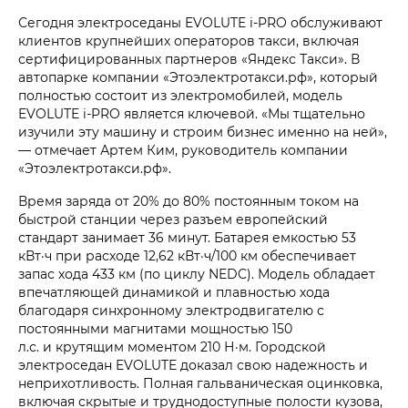
Сегодня электроседаны EVOLUTE i‑PRO обслуживают
клиентов крупнейших операторов такси, включая
сертифицированных партнеров «Яндекс Такси». В
автопарке компании «Этоэлектротакси.рф», который
полностью состоит из электромобилей, модель
EVOLUTE i‑PRO является ключевой. «Мы тщательно
изучили эту машину и строим бизнес именно на ней»,
— отмечает Артем Ким, руководитель компании
«Этоэлектротакси.рф».
Время заряда от 20% до 80% постоянным током на
быстрой станции через разъем европейский
стандарт занимает 36 минут. Батарея емкостью 53
кВт·ч при расходе 12,62 кВт·ч/100 км обеспечивает
запас хода 433 км (по циклу NEDC). Модель обладает
впечатляющей динамикой и плавностью хода
благодаря синхронному электродвигателю с
постоянными магнитами мощностью 150
л.с. и крутящим моментом 210 Н·м. Городской
электроседан EVOLUTE доказал свою надежность и
неприхотливость. Полная гальваническая оцинковка,
включая скрытые и труднодоступные полости кузова,