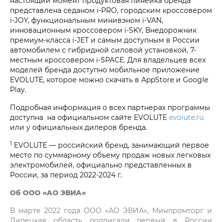
настоящий момент продуктовая линейка бренда
представлена седаном i‑PRO, городским кроссовером
i‑JOY, функциональным минивэном i‑VAN,
инновационным кроссовером i‑SKY, Внедорожник
премиум-класса i‑JET и самым доступным в России
автомобилем с гибридной силовой установкой, 7-
местным кроссовером i‑SPACE. Для владельцев всех
моделей бренда доступно мобильное приложение
EVOLUTE, которое можно скачать в AppStore и Google
Play.
Подробная информация о всех партнерах программы
доступна на официальном сайте EVOLUTE
evolute.ru
или у официальных дилеров бренда.
1
EVOLUTE — российский бренд, занимающий первое
место по суммарному объему продаж новых легковых
электромобилей, официально представленных в
России, за период 2022-2024 г.
Об ООО «АО ЭВИА»
В марте 2022 года ООО «АО ЭВИА», Минпромторг и
Липецкая область подписали первый в России