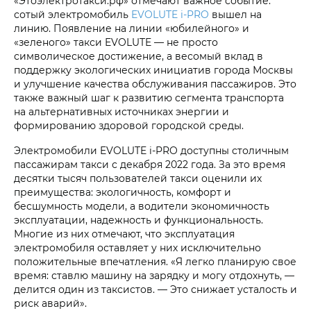
«Этоэлектротакси.рф» отмечают важное событие:
сотый электромобиль
EVOLUTE i‑PRO
вышел на
линию. Появление на линии «юбилейного» и
«зеленого» такси EVOLUTE — не просто
символическое достижение, а весомый вклад в
поддержку экологических инициатив города Москвы
и улучшение качества обслуживания пассажиров. Это
также важный шаг к развитию сегмента транспорта
на альтернативных источниках энергии и
формированию здоровой городской среды.
Электромобили EVOLUTE i‑PRO доступны столичным
пассажирам такси с декабря 2022 года. За это время
десятки тысяч пользователей такси оценили их
преимущества: экологичность, комфорт и
бесшумность модели, а водители экономичность
эксплуатации, надежность и функциональность.
Многие из них отмечают, что эксплуатация
электромобиля оставляет у них исключительно
положительные впечатления. «Я легко планирую свое
время: ставлю машину на зарядку и могу отдохнуть, —
делится один из таксистов. — Это снижает усталость и
риск аварий».