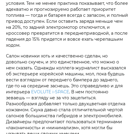
условия. Тем не менее практика показывает, что более
адекватно и прогнозируемо работает приоритет
топлива — тогда и батарея всегда с запасом, и полный
привод доступен. Если оставить заряда меньше чем
на 20%, то задний электромотор отключится, и
кроссовер превратится в переднеприводной, а после
падения до 15% придется и вовсе ехать черепашьим
ходом.
Салон новинки хоть и качественно сделан, но
довольно скучен, и это единственное, что можно о
нем сказать. Однажды коллега-журналист высказался
об экстерьере корейской машины, мол, пока будешь
вести взглядом от переднего бампера до заднего,
где-то на середине заснешь. Это справедливо и для
интерьера
EVOLUTE i‑SPACE
. В нем постоянно
зеваешь — взгляду не за что зацепиться.
Разнообразия добавляет только двухцветная отделка
кожзамом. Скука давно стала отличительной чертой
салонов большинства гибридов и электромобилей.
Дизайнеры предпочитают пользоваться терминами
«лаконичность» и «минимализм», хотя могли бы
называть вещи своими именами.