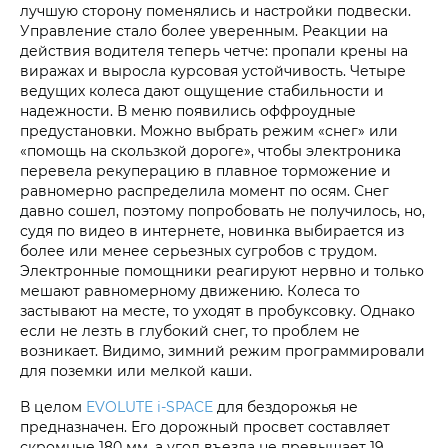
лучшую сторону поменялись и настройки подвески.
Управление стало более уверенным. Реакции на
действия водителя теперь четче: пропали крены на
виражах и выросла курсовая устойчивость. Четыре
ведущих колеса дают ощущение стабильности и
надежности. В меню появились оффроудные
предустановки. Можно выбрать режим «снег» или
«помощь на скользкой дороге», чтобы электроника
перевела рекуперацию в плавное торможение и
равномерно распределила момент по осям. Снег
давно сошел, поэтому попробовать не получилось, но,
судя по видео в интернете, новинка выбирается из
более или менее серьезных сугробов с трудом.
Электронные помощники реагируют нервно и только
мешают равномерному движению. Колеса то
застывают на месте, то уходят в пробуксовку. Однако
если не лезть в глубокий снег, то проблем не
возникает. Видимо, зимний режим программировали
для поземки или мелкой каши.
В целом
EVOLUTE i‑SPACE
для бездорожья не
предназначен. Его дорожный просвет составляет
скромные 180 мм, а угол въезда не превышает 19