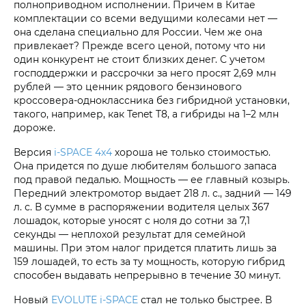
полноприводном исполнении. Причем в Китае
комплектации со всеми ведущими колесами нет —
она сделана специально для России. Чем же она
привлекает? Прежде всего ценой, потому что ни
один конкурент не стоит близких денег. С учетом
господдержки и рассрочки за него просят 2,69 млн
рублей — это ценник рядового бензинового
кроссовера-одноклассника без гибридной установки,
такого, например, как Tenet T8, а гибриды на 1–2 млн
дороже.
Версия
i‑SPACE 4х4
хороша не только стоимостью.
Она придется по душе любителям большого запаса
под правой педалью. Мощность — ее главный козырь.
Передний электромотор выдает 218 л. с., задний — 149
л. с. В сумме в распоряжении водителя целых 367
лошадок, которые уносят с ноля до сотни за 7,1
секунды — неплохой результат для семейной
машины. При этом налог придется платить лишь за
159 лошадей, то есть за ту мощность, которую гибрид
способен выдавать непрерывно в течение 30 минут.
Новый
EVOLUTE i‑SPACE
стал не только быстрее. В