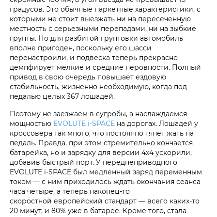
градусов. Это обычные паркетные характеристики, с
которыми не стоит выезжать ни на пересеченную
местность с серьезными перепадами, ни на зыбкие
грунты. Но для разбитой грунтовки автомобиль
вполне пригоден, поскольку его шасси
перенастроили, и подвеска теперь прекрасно
демпфирует мелкие и средние неровности. Полный
привод в свою очередь повышает ездовую
стабильность, жизненно необходимую, когда под
педалью целых 367 лошадей.
Поэтому не заезжаем в сугробы, а наслаждаемся
мощностью
EVOLUTE i‑SPACE
на дорогах. Лошадей у
кроссовера так много, что постоянно тянет жать на
педаль. Правда, при этом стремительно кончается
батарейка, но и зарядку для версии 4х4 ускорили,
добавив быстрый порт. У переднеприводного
EVOLUTE i‑SPACE был медленный заряд переменным
током — с ним приходилось ждать окончания сеанса
часа четыре, а теперь наконец-то
скоростной европейский стандарт — всего каких-то
20 минут, и 80% уже в батарее. Кроме того, стала