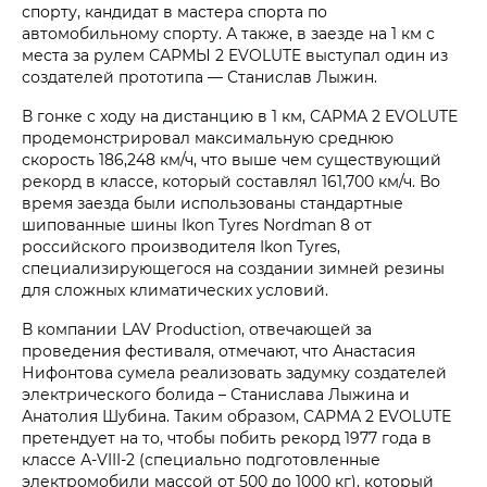
спорту, кандидат в мастера спорта по
автомобильному спорту. А также, в заезде на 1 км с
места за рулем САРМЫ 2 EVOLUTE выступал один из
создателей прототипа — Станислав Лыжин.
В гонке с ходу на дистанцию в 1 км, САРМА 2 EVOLUTE
продемонстрировал максимальную среднюю
скорость 186,248 км/ч, что выше чем существующий
рекорд в классе, который составлял 161,700 км/ч. Во
время заезда были использованы стандартные
шипованные шины Ikon Tyres Nordman 8 от
российского производителя Ikon Tyres,
специализирующегося на создании зимней резины
для сложных климатических условий.
В компании LAV Production, отвечающей за
проведения фестиваля, отмечают, что Анастасия
Нифонтова сумела реализовать задумку создателей
электрического болида – Станислава Лыжина и
Анатолия Шубина. Таким образом, САРМА 2 EVOLUTE
претендует на то, чтобы побить рекорд 1977 года в
классе А-VIII-2 (специально подготовленные
электромобили массой от 500 до 1000 кг), который