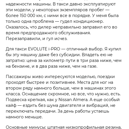
надежности машины. В такси давно эксплуатируют
эти модели, у некоторых экземпляров пробег —
более 150 000 км, с ними все в порядке. У меня была
только одна проблема — гудел кондиционер.
Оказалось, что дилер неправильно заправил его во
время предпродажного обслуживания.
Перезаправили, и гул исчез.
Для такси EVOLUTE i‑PRO — отличный выбор. Я купил
бы эту машину даже без субсидии. Владеть ею не
затратно: цена за километр пути в три раза ниже, чем
на бензине, и в два раза ниже, чем на газе.
Пассажиры живо интересуются моделью, поездки
проходят быстрее и позитивнее. Места для ног на
втором ряду намного больше, чем в машинах этого
класса. Оснащение скромное, но все, что нужно, есть.
Подвеска крепкая, как у Nissan Almera. А еще особый
кайф — ездить без шума двигателя и вибраций, не
переключать передачи. За день работы устаешь
намного меньше.
Основные минусы: штатная низкопрофильная резина,