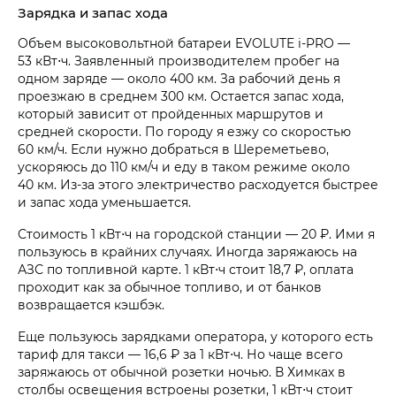
Зарядка и запас хода
Объем высоковольтной батареи EVOLUTE i‑PRO —
53 кВт⋅ч. Заявленный производителем пробег на
одном заряде — около 400 км. За рабочий день я
проезжаю в среднем 300 км. Остается запас хода,
который зависит от пройденных маршрутов и
средней скорости. По городу я езжу со скоростью
60 км/ч. Если нужно добраться в Шереметьево,
ускоряюсь до 110 км/ч и еду в таком режиме около
40 км. Из-за этого электричество расходуется быстрее
и запас хода уменьшается.
Стоимость 1 кВт⋅ч на городской станции — 20 ₽. Ими я
пользуюсь в крайних случаях. Иногда заряжаюсь на
АЗС по топливной карте. 1 кВт⋅ч стоит 18,7 ₽, оплата
проходит как за обычное топливо, и от банков
возвращается кэшбэк.
Еще пользуюсь зарядками оператора, у которого есть
тариф для такси — 16,6 ₽ за 1 кВт⋅ч. Но чаще всего
заряжаюсь от обычной розетки ночью. В Химках в
столбы освещения встроены розетки, 1 кВт⋅ч стоит