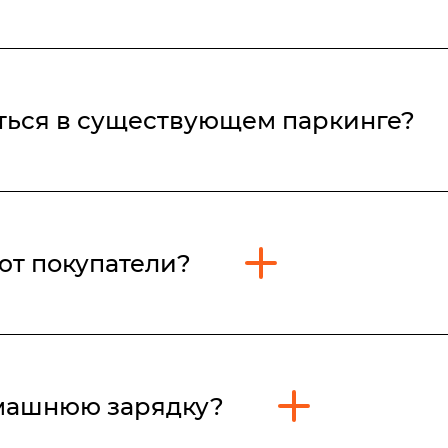
не изменился.
аться в существующем паркинге?
 объекты проектирование, строительство, капитальный рем
и будут происходить с 01 июня 2026 года.
ют покупатели?
оектируются, строятся, вводятся в эксплуатацию, подверга
правил вводится в действие с 01 июня 2026 года.
омашнюю зарядку?