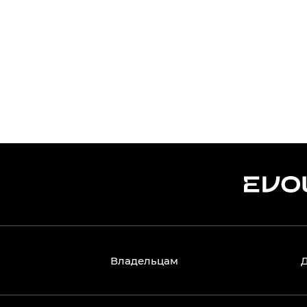
ъекты капитального строительства. Домашняя зарядка в гара
етерпела.
Владельцам