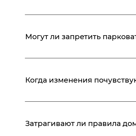
Нет. Порядок эксплуатации вашего автомобиля 
Могут ли запретить парков
Свод новых правил распространяется только на
функционального назначения которых произошли 
Когда изменения почувству
Требования актуальны для объектов, которые пр
функционального назначения с 01.06.2026. Свод 
Затрагивают ли правила д