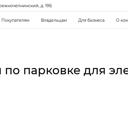
режночелнинский, д. 19Б
Покупателям
Владельцам
Для бизнеса
О ко
 по парковке для эл