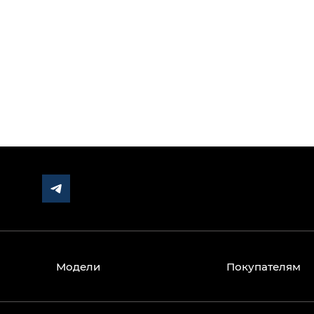
СП 551.1311500.2026 регулирует стоянки как об
нормативными документами и изменений не пр
Модели
Покупателям