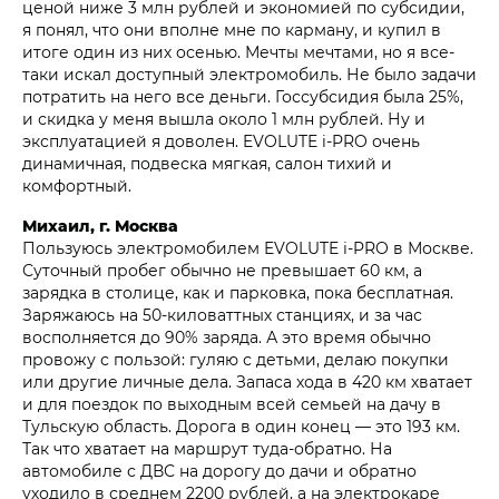
ценой ниже 3 млн рублей и экономией по субсидии,
я понял, что они вполне мне по карману, и купил в
итоге один из них осенью. Мечты мечтами, но я все-
таки искал доступный электромобиль. Не было задачи
потратить на него все деньги. Госсубсидия была 25%,
и скидка у меня вышла около 1 млн рублей. Ну и
эксплуатацией я доволен. EVOLUTE i‑PRO очень
динамичная, подвеска мягкая, салон тихий и
комфортный.
Михаил, г. Москва
Пользуюсь электромобилем EVOLUTE i‑PRO в Москве.
Суточный пробег обычно не превышает 60 км, а
зарядка в столице, как и парковка, пока бесплатная.
Заряжаюсь на 50-киловаттных станциях, и за час
восполняется до 90% заряда. А это время обычно
провожу с пользой: гуляю с детьми, делаю покупки
или другие личные дела. Запаса хода в 420 км хватает
и для поездок по выходным всей семьей на дачу в
Тульскую область. Дорога в один конец — это 193 км.
Так что хватает на маршрут туда-обратно. На
автомобиле с ДВС на дорогу до дачи и обратно
уходило в среднем 2200 рублей, а на электрокаре