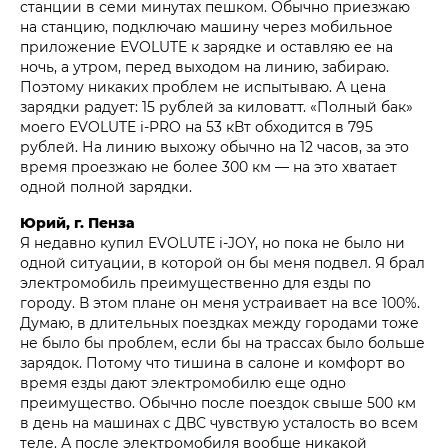
станции в семи минутах пешком. Обычно приезжаю
на станцию, подключаю машину через мобильное
приложение EVOLUTE к зарядке и оставляю ее на
ночь, а утром, перед выходом на линию, забираю.
Поэтому никаких проблем не испытываю. А цена
зарядки радует: 15 рублей за киловатт. «Полный бак»
моего EVOLUTE i‑PRO на 53 кВт обходится в 795
рублей. На линию выхожу обычно на 12 часов, за это
время проезжаю не более 300 км — на это хватает
одной полной зарядки.
Юрий, г. Пенза
Я недавно купил EVOLUTE i‑JOY, но пока не было ни
одной ситуации, в которой он бы меня подвел. Я брал
электромобиль преимущественно для езды по
городу. В этом плане он меня устраивает на все 100%.
Думаю, в длительных поездках между городами тоже
не было бы проблем, если бы на трассах было больше
зарядок. Потому что тишина в салоне и комфорт во
время езды дают электромобилю еще одно
преимущество. Обычно после поездок свыше 500 км
в день на машинах с ДВС чувствую усталость во всем
теле. А после электромобиля вообще никакой