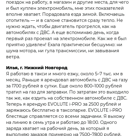
поездок на работу, в магазин и другие места, для чего
и был куплен электромобиль, мне этих показателей
вполне хватает. Порадовала езда зимой. Включаешь
отопитель — и в салоне становится сразу тепло. Не
нужно ждать, чтобы двигатель прогрелся, как на
автомобилях с ДВС. А еще вспоминаю день, когда
первый раз проехал на электромобиле. Как же я был
приятно удивлен! Ехала практически бесшумно: ни
шума мотора, ни гула трансмиссии, ни завывания
ветра.
Илья, г. Нижний Новгород
Я работаю в такси и много езжу, около 5–7 тыс. км в
месяц. Раньше я арендовал автомобиль с ДВС на газу
за 1700 рублей в сутки. Еще около 800–1000 рублей
тратил на газ для заправки. По затратам это выходило
так же, как ездить на собственном автомобиле с ДВС.
Теперь я арендую EVOLUTE i‑PRO за 2500 рублей и
заряжаюсь бесплатно в таксопарке. EVOLUTE i‑PRO
блестяще справляется со всеми задачами. Я выхожу
на линию в семь утра и работаю до 18:00. Одного
заряда хватает на рабочий день, за который я
выполняю заказов примерно на 7500–7800 рублей.