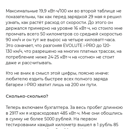
Максимальные 19,9 кВт·ч/100 км во второй таблице не
показательны, так как перед зарядкой 29 мая я решил
узнать, как растёт расход от скорости. До этого он
держался примерно на уровне 16 кВт·ч, но стоило мне
промчать всего 50 километров со средней скоростью
90 км/ч и он тут же вырос на четыре киловатт-часа.
Это означает, что разгоняя EVOLUTE i‑PRO до 120-
130 км/ч, что разрешено на многих платных трассах, на
потребление ниже 24-25 кВт·ч на «сотню» не стоит
даже и рассчитывать.
Кто не вник в смысл этой цифры, поясню иначе:
любителю ездить быстрее всех полного заряда
батареи i‑PRO хватит лишь на 200 км пути.
Сколько-сколько?
Теперь включаем бухгалтера. За весь пробег длинною
в 2917 км я израсходовал 485 кВт·ч. Мне они обошлись
в сумму не более 5000 рублей. На первом
тестировании каждый километр вышел в 1 рубль 85