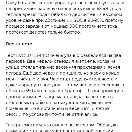
Саму батарею, кстати, упрекнуть не в чем. Пусть она и
не принимает зарядную мощность выше 65 кВт, но в
тёплое время года стабильно держит её на высоком
уровне даже при достижении SOC в 90-95%, поэтому
процесс зарядки от мощных ЭЗС постоянного тока
протекает действительно быстро.
Весна-лето
Тест EVOLUTE i‑PRO очень удачно разделился на два
периода. Две недели отъездил в апреле, когда на
улице стояла типично весенняя прохладная и ясная
погода. Ещё две недели пришлись на жару в конце
мая — начале июня. Частота, продолжительность и
даже маршруты поездок — в том числе и в соседнюю
область (550 км на туда и обратно) — были примерно
одинаковыми. В конце мая, правда, чаще стоял в
столичных пробках, поэтому километраж вышел
поменьше, но в остальном и весенняя, и летняя
сессии по условиям почти не отличались.
Теперь смотрим, что вышло по затратам. Обращаю
внимание, что везде учёт растраченной энергии