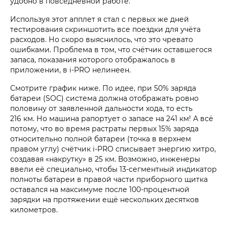
удобно в повседневной работе.
Используя этот апплет я стал с первых же дней
тестирования скриншотить все поездки для учёта
расходов. Но скоро выяснилось, что это чревато
ошибками. Проблема в том, что счётчик оставшегося
запаса, показания которого отображалось в
приложении, в i‑PRO нелинеен.
Смотрите график ниже. По идее, при 50% заряда
батареи (SOC) система должна отображать ровно
половину от заявленной дальности хода, то есть
216 км. Но машина рапортует о запасе на 241 км! А всё
потому, что во время растраты первых 15% заряда
относительно полной батареи (точка в верхнем
правом углу) счётчик i‑PRO списывает энергию хитро,
создавая «накрутку» в 25 км. Возможно, инженеры
ввели её специально, чтобы 13-сегментный индикатор
полноты батареи в правой части приборного щитка
оставался на максимуме после 100-процентной
зарядки на протяжении ещё нескольких десятков
километров.