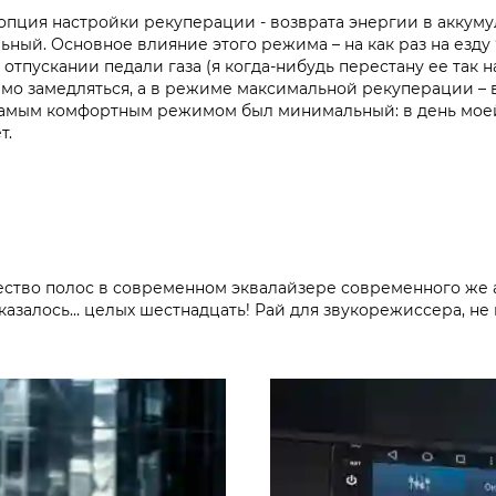
опция настройки рекуперации - возврата энергии в аккуму
ый. Основное влияние этого режима – на как раз на езду “
тпускании педали газа (я когда-нибудь перестану ее так н
мо замедляться, а в режиме максимальной рекуперации – 
я самым комфортным режимом был минимальный: в день мое
т.
чество полос в современном эквалайзере современного же 
казалось… целых шестнадцать! Рай для звукорежиссера, не 