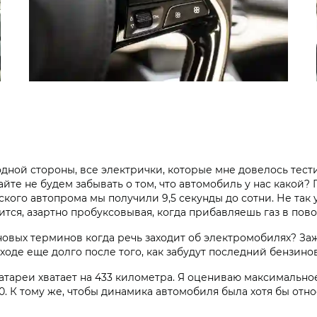
 одной стороны, все электрички, которые мне довелось тес
вайте не будем забывать о том, что автомобиль у нас какой
кого автопрома мы получили 9,5 секунды до сотни. Не так у
тся, азартно пробуксовывая, когда прибавляешь газ в пово
новых терминов когда речь заходит об электромобилях? Заж
биходе еще долго после того, как забудут последний бензин
атареи хватает на 433 километра. Я оцениваю максимально
350. К тому же, чтобы динамика автомобиля была хотя бы от