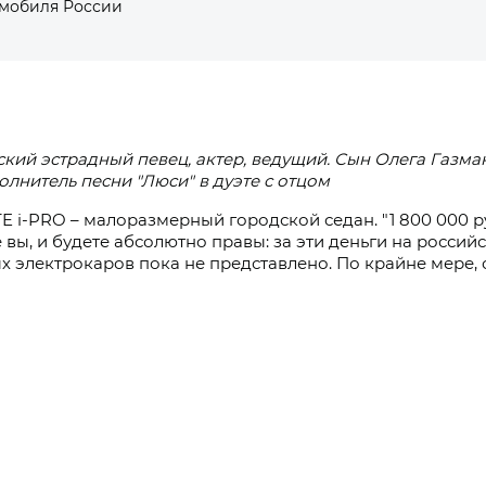
омобиля России
кий эстрадный певец, актер, ведущий. Сын Олега Газман
олнитель песни "Люси" в дуэте с отцом
E i‑PRO
– малоразмерный городской седан.
"1 800 000 
 вы, и будете абсолютно правы: за эти деньги на росси
х электрокаров пока не представлено. По крайне мере,