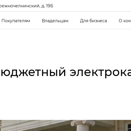
режночелнинский, д. 19Б
Покупателям
Владельцам
Для бизнеса
О ко
бюджетный электрок