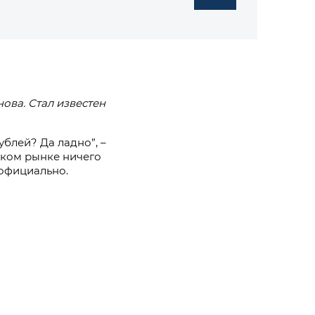
ова. Стал известен
рублей?
Да ладно”, –
йском рынке ничего
 официально.