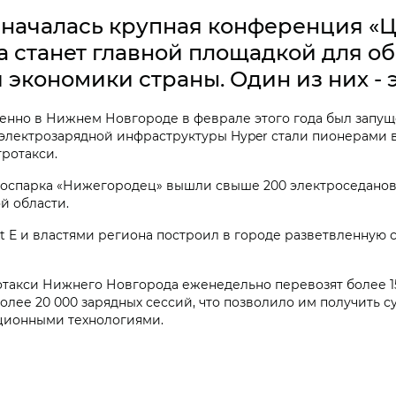
е началась крупная конференция «
 станет главной площадкой для о
экономики страны. Один из них - 
именно в Нижнем Новгороде в феврале этого года был запу
электрозарядной инфраструктуры Hyper стали пионерами в
ротакси.
такоспарка «Нижегородец» вышли свыше 200 электроседанов 
й области.
kt E и властями региона построил в городе разветвленную 
отакси Нижнего Новгорода еженедельно перевозят более 15
лее 20 000 зарядных сессий, что позволило им получить 
ционными технологиями.