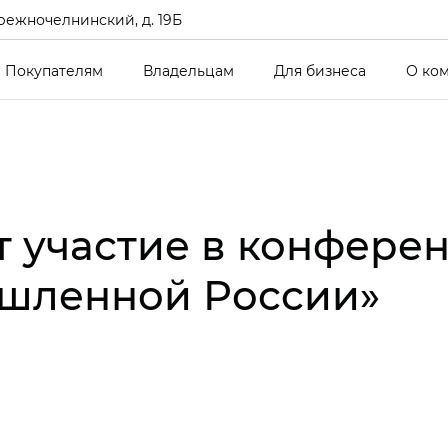
режночелнинский, д. 19Б
Покупателям
Владельцам
Для бизнеса
О ко
т участие в конфер
шленной России»