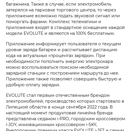
багажника. Также в случае, если электромобиль
затерялся на парковке торгового центра, то через
приложение возможно подать звуковой сигнал или
поморгать фарами. Комплекс телематики и
приложение входят в стандартное оснащение каждой
модели EVOLUTE и являются на 100% бесплатным.
Приложение информирует пользователя о текущем
уровне заряда батареи и рассчитывает дистанцию
хода на актуальных «процентах зарядки». При
необходимости пополнить энергию электрокара
можно воспользоваться поиском необходимой
зарядной станции с построением маршрута до нее.
Приложение также позволяет совершать быструю и
удобную оплату зарядки.
EVOLUTE стал первым отечественным брендом
электромобилей, производство которых стартовало в
Липецкой области в конце сентября 2022 года. В
настоящий момент продуктовая линейка бренда
представлена седаном i‑PRO, городским кроссовером
i‑JOY, инновационным кроссовером i‑SKY,
Внедорожник премиум класса EVOLUTE i‑JET и самым