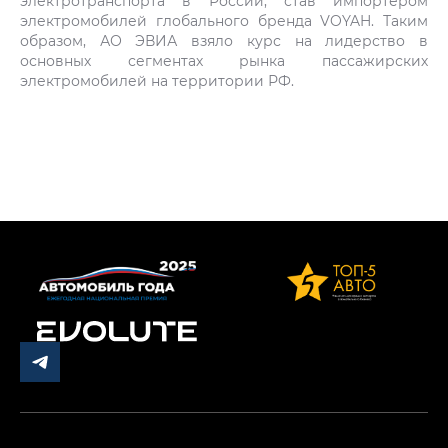
электротранспорта в России, став импортером
электромобилей глобального бренда VOYAH. Таким
образом, АО ЭВИА взяло курс на лидерство в
основных сегментах рынка пассажирских
электромобилей на территории РФ.