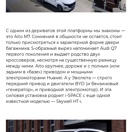
С одним из дериватов этой платформы мы знакомы —
это Aito M7. Сомнений в общности не остаётся, стоит
только присмотреться к характерной форме двери
багажника: S-образный вырез напоминает Audi Q7
первого поколения и выдаёт родство двух
кроссоверов, несмотря на существенную разницу
между ними. Aito крупнее, дороже и с полным (или
задним в «базе») приводом и мощными
электромоторами Huawei. А у Эволюта — строго
передний привод и двигатели BYD (и бензиновый
«генератор», и приводной электромотор). И эта
силовая установка роднит i‑SPACE с еще одной
известной моделью — Skywell HT-i.