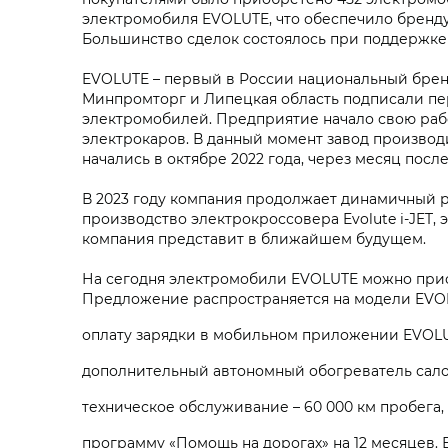
электромобиля EVOLUTE, что обеспечило бренду
Большинство сделок состоялось при поддержке
EVOLUTE – первый в России национальный бренд
Минпромторг и Липецкая область подписали пе
электромобилей. Предприятие начало свою работ
электрокаров. В данный момент завод производи
начались в октябре 2022 года, через месяц посл
В 2023 году компания продолжает динамичный ро
производство электрокроссовера Evolute i‑JET
компания представит в ближайшем будущем.
На сегодня электромобили EVOLUTE можно прио
Предложение распространяется на модели EVOLU
оплату зарядки в мобильном приложении EVOLUT
дополнительный автономный обогреватель салон
техническое обслуживание – 60 000 км пробега, 
программу «Помощь на дорогах» на 12 месяцев.