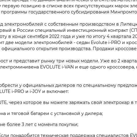
 первую позицию в списке всех присутствующих марок эле
 программы государственного субсидирования Минпромто
 электромобилей с собственным производством в Липецко
рвый в России специальный инвестиционный контракт (СП
у в конце сентября 2022 года и уже по итогу 4 квартала 2
т две модели электромобилей - седан Evolute i‑PRO и крос
е официального открытия производства. Продажи кроссовера
ст и представит рынку три новых модели. Уже во 2 кварта
, электроминивена EVOLUTE i‑VAN и еще одного кроссовера
брести у официальных дилеров по специальному предложе
TE i‑PRO и i‑JOY и включает:
E, через которое вы можете заряжать свой электрокар в т
а и тяговой батареи с установкой у дилера;
не более 3 лет с момента покупки;
 Если понадобится техническая поддержка специалистов EV