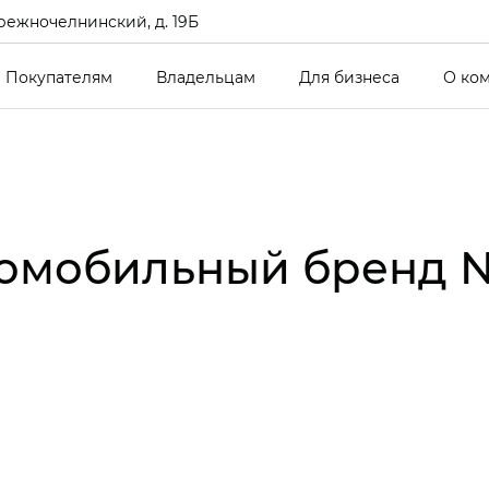
режночелнинский, д. 19Б
Покупателям
Владельцам
Для бизнеса
О ко
ромобильный бренд №