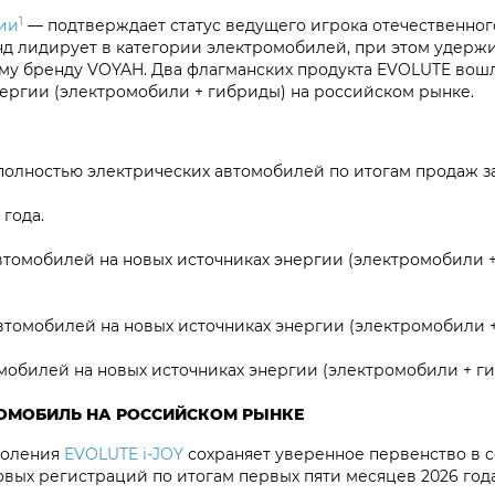
1
ии
— подтверждает статус ведущего игрока отечественног
нд лидирует в категории электромобилей, при этом удержи
ому бренду VOYAH. Два флагманских продукта EVOLUTE вош
нергии (электромобили + гибриды) на российском рынке.
полностью электрических автомобилей по итогам продаж за
года.
втомобилей на новых источниках энергии (электромобили 
томобилей на новых источниках энергии (электромобили + 
мобилей на новых источниках энергии (электромобили + ги
РОМОБИЛЬ НА РОССИЙСКОМ РЫНКЕ
коления
EVOLUTE i‑JOY
сохраняет уверенное первенство в 
овых регистраций по итогам первых пяти месяцев 2026 год