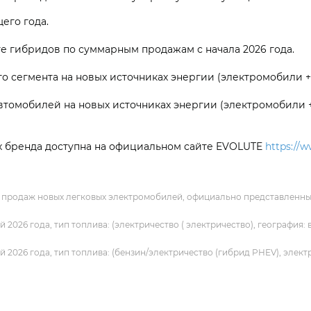
его года.
е гибридов по суммарным продажам с начала 2026 года.
о сегмента на новых источниках энергии (электромобили 
втомобилей на новых источниках энергии (электромобили 
х бренда доступна на официальном сайте EVOLUTE
https://w
продаж новых легковых электромобилей, официально представленных 
2026 года, тип топлива: (электричество ( электричество), география
2026 года, тип топлива: (бензин/электричество (гибрид PHEV), элект