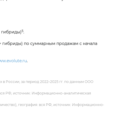
5
+ гибриды)
.
+ гибриды) по суммарным продажам с начала
ww.evolute.ru
.
в России, за период 2022–2025 гг. по данным ООО
: вся РФ, источник: Информационно-аналитическая
ричество), география: вся РФ, источник: Информационно-