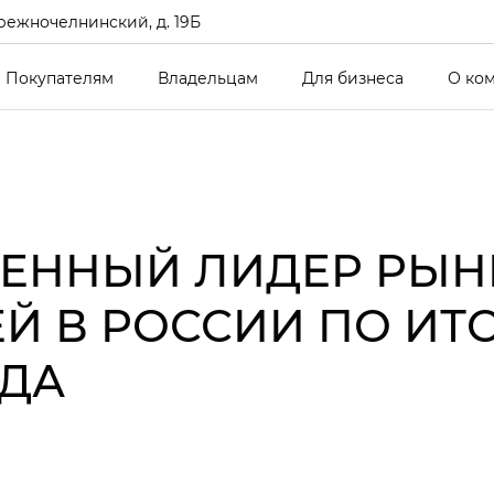
режночелнинский, д. 19Б
Покупателям
Владельцам
Для бизнеса
О ко
СМЕННЫЙ ЛИДЕР РЫН
Й В РОССИИ ПО ИТ
ОДА