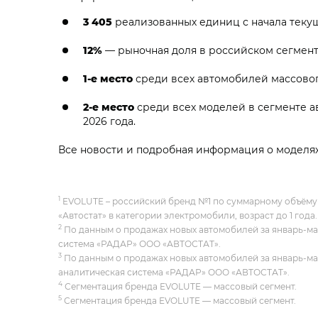
3 405
реализованных единиц с начала текущ
12%
— рыночная доля в российском сегмент
1-е место
среди всех автомобилей массовог
2-е место
среди всех моделей в сегменте а
2026 года.
Все новости и подробная информация о моделя
1
EVOLUTE – российский бренд №1 по суммарному объёму 
«Автостат» в категории электромобили, возраст до 1 года.
2
По данным о продажах новых автомобилей за январь-май 
система «РАДАР» ООО «АВТОСТАТ».
3
По данным о продажах новых автомобилей за январь-май 
аналитическая система «РАДАР» ООО «АВТОСТАТ».
4
Сегментация бренда EVOLUTE — массовый сегмент.
5
Сегментация бренда EVOLUTE — массовый сегмент.