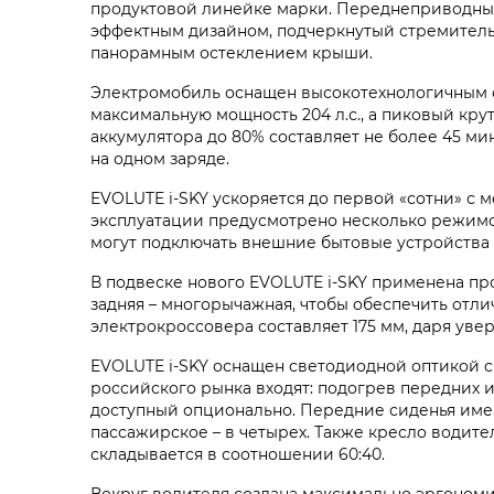
продуктовой линейке марки. Переднеприводный
эффектным дизайном, подчеркнутый стремител
панорамным остеклением крыши.
Электромобиль оснащен высокотехнологичным 
максимальную мощность 204 л.с., а пиковый крут
аккумулятора до 80% составляет не более 45 мин
на одном заряде.
EVOLUTE i‑SKY ускоряется до первой «сотни» с ме
эксплуатации предусмотрено несколько режимо
могут подключать внешние бытовые устройства д
В подвеске нового EVOLUTE i‑SKY применена пр
задняя – многорычажная, чтобы обеспечить отл
электрокроссовера составляет 175 мм, даря уве
EVOLUTE i‑SKY оснащен светодиодной оптикой 
российского рынка входят: подогрев передних 
доступный опционально. Передние сиденья имею
пассажирское – в четырех. Также кресло водит
складывается в соотношении 60:40.
Вокруг водителя создана максимально эргономи