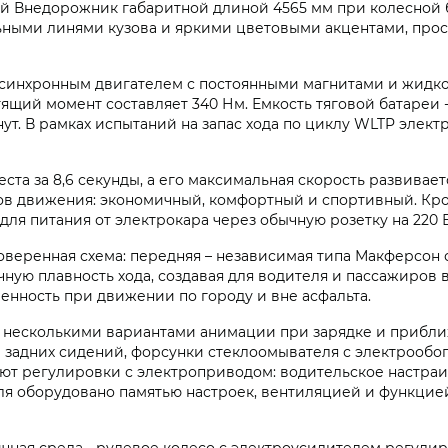
 Внедорожник габаритной длиной 4565 мм при колесной ба
ьными линями кузова и яркими цветовыми акцентами, про
синхронным двигателем с постоянными магнитами и жидк
ящий момент составляет 340 Нм. Емкость тяговой батареи -
ут. В рамках испытаний на запас хода по циклу WLTP элект
ста за 8,6 секунды, а его максимальная скорость развивает
в движения: экономичный, комфортный и спортивный. Кром
ля питания от электрокара через обычную розетку на 220 В
оверенная схема: передняя – независимая типа Макферсон 
ичную плавность хода, создавая для водителя и пассажиро
ренность при движении по городу и вне асфальта.
с несколькими вариантами анимации при зарядке и прибли
и задних сидений, форсунки стеклоомывателя с электрообо
т регулировки с электроприводом: водительское настраив
еля оборудовано памятью настроек, вентиляцией и функцие
чная среда - рулевое колесо с электроусилителем регулир