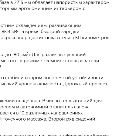
зе в 2715 мм обладает напористым характером,
сторным эргономичным интерьером с
остным охлаждением, развивающим
 85,9 кВч, а время быстрой зарядки
рокроссовер достиг показателя в 511 километров
ся до 180 км/ч. Для различных условий
е того, в режиме «кемпинг» пользователи
.
со стабилизатором поперечной устойчивости,
в высокий уровень комфорта. Дорожный просвет
жении владельца. В число теплых опций для
гревом и автономный отопитель салона,
ается в 10 различных направлениях,
й точечного массажа. Второй ряд сидений
уется по вылету и высоте, цифровая приборная