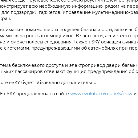
емонстрирует всю необходимую информацию, рядом на пе
в для подзарядки гаджетов. Управление мультимедийно-ра
кран.
 внимание помимо шести подушек безопасности, включая 
емами электронных помощников. В частности, ассистенты 
е и смене полосы следования. Также i‑SKY оснащен функц
акже системами, предупреждающими об автомобилях при пе
тема бесключевого доступа и электропривод двери багажн
леньких пассажиров отвечают функция предупреждения об о
ute i‑SKY будет объявлено дополнительно.
 i‑SKY представлена на сайте
www.evolute.ru/models/i-sky
и 