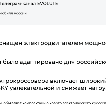
Телеграм-канал EVOLUTE
омобиля России
оснащен электродвигателем мощност
было адаптировано для российско
ектрокроссовера включает широки
SKY увлекательной и снижает нагру
, объявляет комплектацию нового электрического кроссове