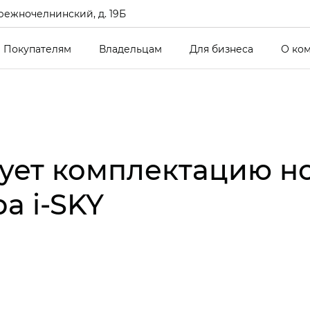
режночелнинский, д. 19Б
Покупателям
Владельцам
Для бизнеса
О ко
ует комплектацию н
а i‑SKY