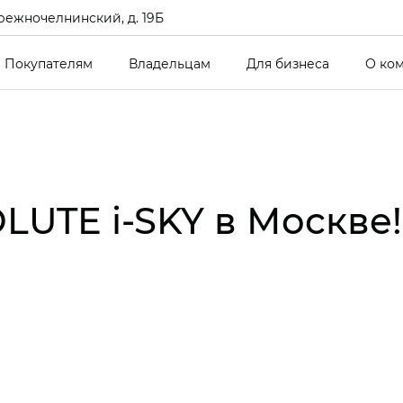
режночелнинский, д. 19Б
Покупателям
Владельцам
Для бизнеса
О ко
LUTE i‑SKY в Москве!