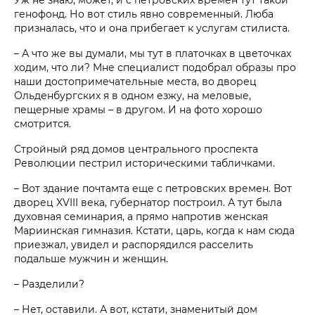
генофонд. Но вот стиль явно современный. Люба
призналась, что и она прибегает к услугам стилиста.
– А что же вы думали, мы тут в платочках в цветочках
ходим, что ли? Мне специалист подобрал образы про
наши достопримечательные места, во дворец
Ольденбургских я в одном езжу, на меловые,
пещерные храмы – в другом. И на фото хорошо
смотрится.
Стройный ряд домов центрального проспекта
Революции пестрил историческими табличками.
– Вот здание почтамта еще с петровских времен. Вот
дворец XVIII века, губернатор построил. А тут была
духовная семинария, а прямо напротив женская
Мариинская гимназия. Кстати, царь, когда к нам сюда
приезжал, увидел и распорядился расселить
подальше мужчин и женщин.
– Разделили?
– Нет, оставили. А вот, кстати, знаменитый дом