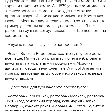
туда своих солдат найти и забрать кости мамонта. Они
торчали прямо из земли. А в 1879 ученые официально
зафиксировали там местонахождение стоянки
древних людей. И сейчас кости мамонта в Костенках
находят. Местные люди, если колодец хотят вырыть, к
примеру, первым делом зовут археологов. Я там
работала научным сотрудником, знаю. Там все дома на
костях стоят.
– А кухню воронежскую где попробовать?
– Везде. Вы же в Воронеже, все, что тут будете есть,
все наше. Мы, честно признаться, очень избалованы
вкусными, натуральными продуктами. Молочка
шикарная, овощи великолепные. А мясо! Знаменитая
мраморная говядина. В любое место заходите, везде
вкусно накормят.
– Ну все-таки для гурманов что посоветуете?
– Ресторан «Гармошка», ресторан «Москва», ресторан
«1586» (год основания города), кулинария «Лавка
Варвары», кондитерская «Баранкин». Кстати, купите в
качестве сувенира наш знаменитый теперь уже