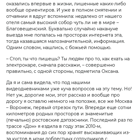
оказались впервые в жизни, лишенные каких-либо
вообще ориентиров. И уже в полном смятении и
отчаянии я вдруг вспомнила: недалеко от нашего
отеля самый высокий собор чуть ли не в мире –
Благовещенский. Буквально случайно накануне
выезда мне попалась на просторах интернета эта,
тогда казавшаяся малозначительной, информация.
Одним словом, нашлись, с божьей помощью.
– Стоп, ты что пишешь? Ты людям про то, как ехать на
электрокаре, сначала расскажи, – совершенно
правильно, с одной стороны, подметила Оксана.
Да я и сама видела, что под нашими
видеодневниками уже куча вопросов на эту тему. Но!
Нет уж, дорогие мои, этот рассказ и вообще про
дорогу я оставлю немного на попозже, все же Москва
– Воронеж, первый отрезок пути. Впереди еще сотни
километров родных просторов и знаменитые
(печально) ростовские дэпээсники. Последний раз по
трассе «Дон» я ездила в году этак 2010-м,
воспоминания до сих пор хранят выскакивающих из-
за кустов в ночи доблестных сотрудников с