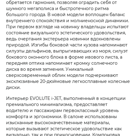
обретается гармония, позволяя оградить себя от
шумного мегаполиса и быстротечного ритма
большого города. В новой модели воплощен баланс
внутреннего спокойствия и молниеносной динамики.
При первом взгляде на новинку владельцы испытают
состояние визуального эстетического удовольствия,
ведь очертания экстерьера новинки вдохновлены
природой. Изгибы боковой части кузова напоминают
силуэты дельфинов, выпрыгивающих из моря, силуэт
бокового оконного блока в форме ивового листа, а
передняя оптика напоминает кромку солнечного
диска во время затмения. Уникальный
сверхсовременный облик модели подчеркивают
эксклюзивные 20-дюймовые легкосплавные колесные
диски.
Интерьер
EVOLUTE i‑JET
, выполненный в концепции
премиального минимализма, предоставляет
водителю и пассажирам первоклассный уровень
комфорта и эргономики. В салоне использованы
изысканные высококачественные материалы,
которые вызывают эстетическое удовольствие как
визуально, так и при прикосновении. Компоновка