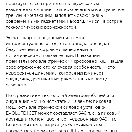
премиум-класса придется по вкусу самым
взыскательным клиентам, вовлеченным в актуальные
тренды и желающим наполнять свою жизнь
современными гаджетами, находящимися на острие
технологических возможностей.
Электрокар, оснащенный системой
интеллектуального полного привода, обладает
безупречными ходовыми качествами и
динамическими показателями. В названии
премиального электрический кроссовер
i‑JET
нашла
свое отражение его ключевая особенность — это
невероятная динамика, которая напоминает
ощущения, достижимые ранее лишь на борту
самолета.
Но с развитием технологий электромобилей эти
ощущения можно испытать и на земле: пиковая
мощность электрической силовой установки
EVOLUTE i‑JET
может составляет 646 л. с., а пиковый
крутящий момент достигает невероятных 940 Нм.
Благодаря столь выдающимся техническим
параметрам время разгона
i‑JET
до первой сотни в