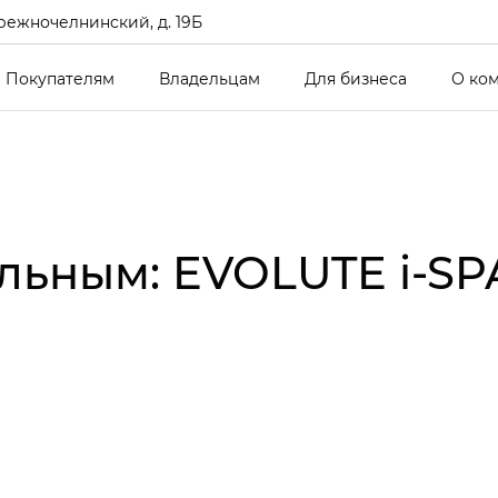
режночелнинский, д. 19Б
Покупателям
Владельцам
Для бизнеса
О ко
льным: EVOLUTE i‑SP