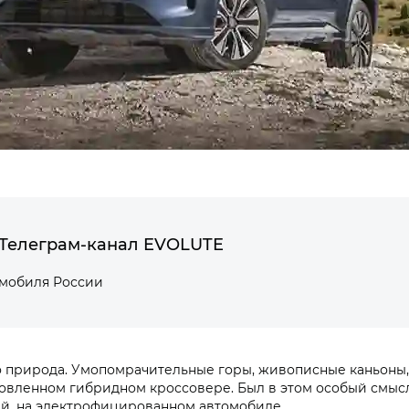
Телеграм-канал EVOLUTE
омобиля России
го природа. Умопомрачительные горы, живописные каньоны
новленном гибридном кроссовере. Был в этом особый смысл
тый, на электрофицированном автомобиле.