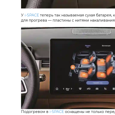
У
i‑SPACE
теперь так называемая сухая батарея, 
для прогрева — пластины с нитями накаливания.
Подогревом в
i‑SPACE
оснащены не только перед