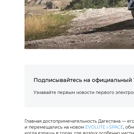
Подписывайтесь на официальный 
Узнавайте первым новости первого электр
Главная достопримечательность Дагестана — е
и перемещались на новом
EVOLUTE i‑SPACE
, об
когда ездишь в горах, где воздух особенно чис