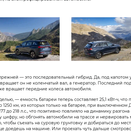
прежней — это последовательный гибрид. Да, под капотом у
о вращает он не коленчатый вал, а генератор. Последний по
уже вращает передние колеса автомобиля.
лью, — емкость батареи теперь составляет 25,1 кВт•ч, что
 1250 км, из которых только на батарее, при выключенном 
7 до 218 л.с., что позитивно повлияло на динамику разгон
у цифру, но обгонять автомобили на трассе и нервировать 
о, чтобы съехать на суровую грунтовку и добираться до мес
ще доедешь на машине. Или проехать чуть дальше смотрово