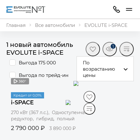
Главная
Все автомобили
EVOLUTE i-SPACE
1 новый автомобиль
1
EVOLUTE i⁠-⁠SPACE
Выгода 175 000
По
возрастанию
Выгода по трейд-ин
цены
360°
В поставке
Кредит от 0,01%
i-SPACE
270 кВт (367 л.с.), Одноступенчатый
редуктор, гибрид, полный
2 790 000 ₽
3 890 000 ₽